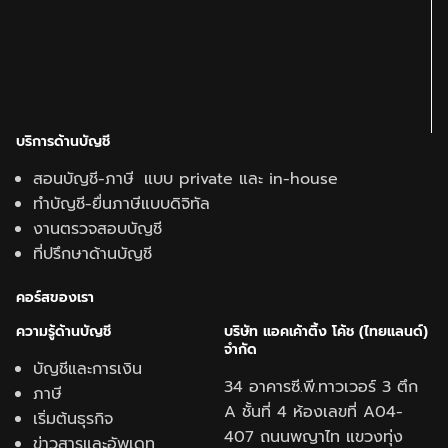
บริการด้านบัญชี
สอนบัญชี-ภาษี แบบ private และ in-house
ทำบัญชี-ยื่นภาษีแบบดิจิทัล
งานตรวจสอบบัญชี
ที่ปรึกษาด้านบัญชี
คอร์สของเรา
ความรู้ด้านบั
ญชี
บริษัท แอคเค้าติ้ง โค้ช (ไทยแลนด์)
จำกัด
บัญชีและการเงิน
34 อาคารซี.พี.ทาวเวอร์ 3 ตึก
ภาษี
A ชั้นที่ 4 ห้องเลขที่ A04-
เริ่มต้นธุรกิจ
407 ถนนพญาไท แขวงทุ่ง
ข่าวสารและอัพเดท