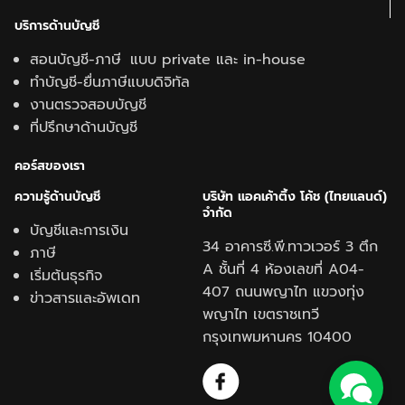
บริการด้านบัญชี
สอนบัญชี-ภาษี แบบ private และ in-house
ทำบัญชี-ยื่นภาษีแบบดิจิทัล
งานตรวจสอบบัญชี
ที่ปรึกษาด้านบัญชี
คอร์สของเรา
ความรู้ด้านบั
ญชี
บริษัท แอคเค้าติ้ง โค้ช (ไทยแลนด์)
จำกัด
บัญชีและการเงิน
34 อาคารซี.พี.ทาวเวอร์ 3 ตึก
ภาษี
A ชั้นที่ 4 ห้องเลขที่ A04-
เริ่มต้นธุรกิจ
407 ถนนพญาไท แขวงทุ่ง
ข่าวสารและอัพเดท
พญาไท เขตราชเทวี
กรุงเทพมหานคร 10400