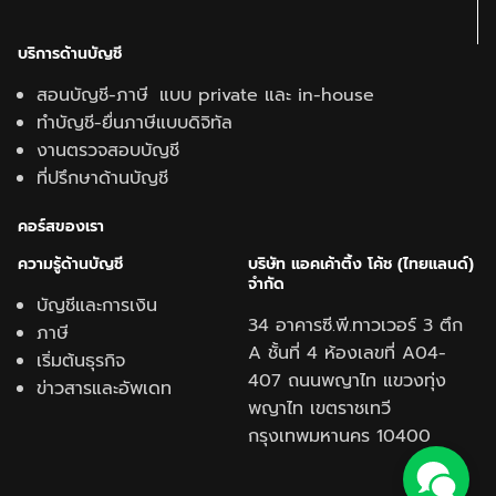
บริการด้านบัญชี
สอนบัญชี-ภาษี แบบ private และ in-house
ทำบัญชี-ยื่นภาษีแบบดิจิทัล
งานตรวจสอบบัญชี
ที่ปรึกษาด้านบัญชี
คอร์สของเรา
ความรู้ด้านบั
ญชี
บริษัท แอคเค้าติ้ง โค้ช (ไทยแลนด์)
จำกัด
บัญชีและการเงิน
34 อาคารซี.พี.ทาวเวอร์ 3 ตึก
ภาษี
A ชั้นที่ 4 ห้องเลขที่ A04-
เริ่มต้นธุรกิจ
407 ถนนพญาไท แขวงทุ่ง
ข่าวสารและอัพเดท
พญาไท เขตราชเทวี
กรุงเทพมหานคร 10400