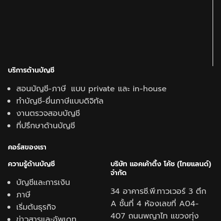
บริการด้านบัญชี
สอนบัญชี-ภาษี แบบ private และ in-house
ทำบัญชี-ยื่นภาษีแบบดิจิทัล
งานตรวจสอบบัญชี
ที่ปรึกษาด้านบัญชี
คอร์สของเรา
ความรู้ด้านบั
ญชี
บริษัท แอคเค้าติ้ง โค้ช (ไทยแลนด์)
จำกัด
บัญชีและการเงิน
34 อาคารซี.พี.ทาวเวอร์ 3 ตึก
ภาษี
A ชั้นที่ 4 ห้องเลขที่ A04-
เริ่มต้นธุรกิจ
407 ถนนพญาไท แขวงทุ่ง
ข่าวสารและอัพเดท