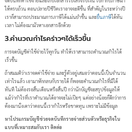
จดบันทึกค่าใช้จ่ายและเก็บเอกสารใบเสร็จรับเงิน ใบกำกับภาษีมา
ให้ครบถ้วน ตอนปลายปีชีวิตเราอาจจะดีขึ้น ที่สำคัญในระหว่างปี
เราก็สามารถประมาณการภาษีได้แม่นยำขึ้น และ
ยื่นภาษี
ได้ทัน
เวลา ไม่ต้องมามัวหาเอกสารอีกด้วย
3.คำนวณกำไรคร่าวๆได้เร็วขึ้น
การจดบัญชีค่าใช้จ่ายไว้ทุกวัน ทำให้เราสามารถคำนวณกำไรได้
เร็วขึ้น
ถ้าสมมติว่าเราจดค่าใช้จ่าย และรู้ตัวอยู่เสมอว่าตอนนี้เป็นจำนวน
เท่าไรแล้ว เอามาหักกลบกับรายได้ ก็พอจะคำนวณกำไรที่มีได้
ทันที ไม่ต้องรอสิ้นเดือนหรือสิ้นปี กว่านักบัญชีจะสรุปข้อมูลให้
แม้ว่ากำไรที่เราคำนวณได้อาจจะไม่เป๊ะๆ แต่อย่างน้อยก็ดีกว่าการ
ต้องมานั่งเดาว่าตอนนี้เรากำไรหรือขาดทุน เพราะไม่มีข้อมูล
หาโปรแกรมบัญชีช่วยจดบันทึกรายจ่ายส่วนตัวหรือธุรกิจใน
แบบที่เหมาะสมกับเรา ติดต่อ