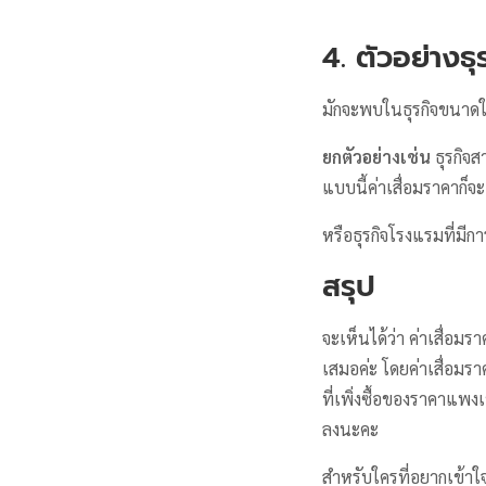
4. ตัวอย่างธุร
มักจะพบในธุรกิจขนาดให
ยกตัวอย่างเช่น
ธุรกิจส
แบบนี้ค่าเสื่อมราคาก็จ
หรือธุรกิจโรงแรมที่มีก
สรุป
จะเห็นได้ว่า ค่าเสื่อมร
เสมอค่ะ โดยค่าเสื่อมราค
ที่เพิ่งซื้อของราคาแพงเ
ลงนะคะ
สำหรับใครที่อยากเข้าใจเ