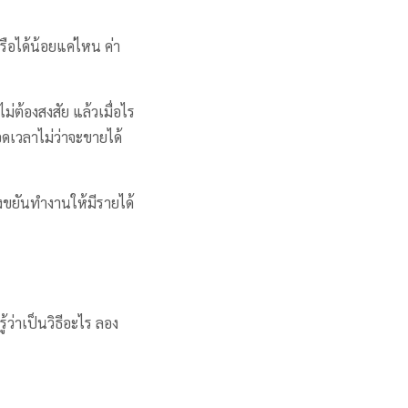
รือได้น้อยแค่ไหน ค่า
่ต้องสงสัย แล้วเมื่อไร
อดเวลาไม่ว่าจะขายได้
้องขยันทำงานให้มีรายได้
ู้ว่าเป็นวิธีอะไร ลอง