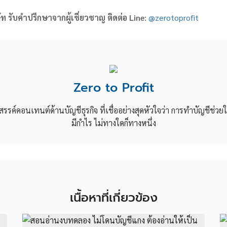
ัท รับคำปรึกษาจากผู้เชี่ยวชาญ ติดต่อ
Line:
@zerotoprofit
Zero to Profit
างสรรค์คอนเทนต์ด้านบัญชีธุรกิจ ที่เชื่ออย่างสุดหัวใจว่า การทำบัญชีช่วยให
มีกำไร ไม่ทางใดก็ทางหนึ่ง
เนื้อหาที่เกี่ยวข้อง