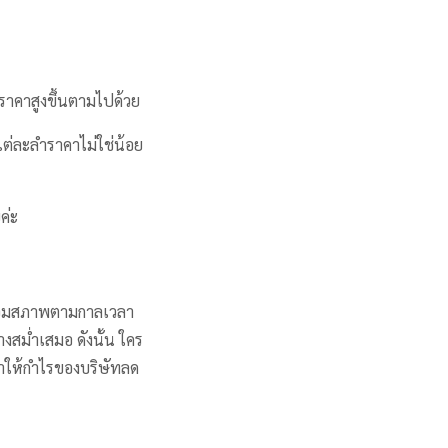
ราคาสูงขึ้นตามไปด้วย
นแต่ละลำราคาไม่ใช่น้อย
ค่ะ
ื่อมสภาพตามกาลเวลา
่างสม่ำเสมอ ดังนั้น ใคร
จะทำให้กำไรของบริษัทลด