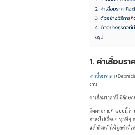
2. ค่าเสื่อมราคาคือ
3. ตัวอย่างวิธีการคิ
4. ตัวอย่างธุรกิจที่ม
สรุป
1. ค่าเสื่อมร
ค่าเสื่อมราคา
(Deprecia
งาน
ค่าเสื่อมราคานี้ มีลัก
คิดตามง่ายๆ แบบนี้ว่า 
ค่าลงไปเรื่อยๆ ทุกทีๆ ค
แล้วก็จะทำให้มูลค่าที่