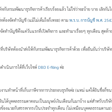
ัทกับกรมพัฒนาธุรกิจการค้าเรียบร้อยแล้ว ไม่ใช่ว่าจะบ้าย บาย เลิกกัน
ต้องจัดทำบัญชี (แม้ไม่เต็มใจก็เหอะ) ตาม
พ.ร.บ. การบัญชี พ.ศ. 254
มจัดทำบัญชีตั้งแต่วันแรกที่เปิดกิจการ และทำมาเรื่อยๆ ทุกเดือน สุดท้า
ะ ที่บริษัทต้องนำส่งให้กับกรมพัฒนาธุรกิจการค้าด้วย เพื่อยืนยันว่าบริ
ถดำเนินการได้ที่เว็บไซด์
DBD E-filing
ค่ะ
ยงานทำหน้าที่เก็บภาษีจากการประกอบธุรกิจค่ะ (แหม่ แค่ได้ยินชื่อก็ขนห
ินได้บุคคลธรรมดาตอนเป็นมนุษย์เงินเดือนกันมาบ้าง แต่สำหรับบริษั
ก็ต้องข้องแวะกับสรรพากรเป็นประจำทุกเดือน (ไม่เหมือนบุคคลธรรมดานะ)