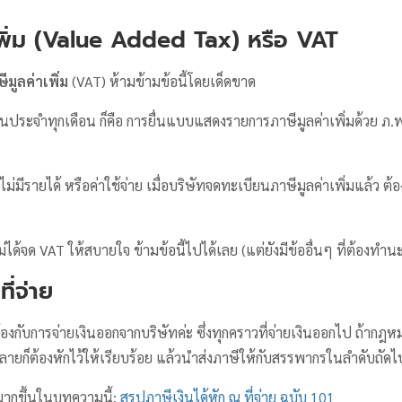
่าเพิ่ม (Value Added Tax) หรือ VAT
มูลค่าเพิ่ม
(VAT) ห้ามข้ามข้อนี้โดยเด็ดขาด
ป็นประจำทุกเดือน ก็คือ การยื่นแบบแสดงรายการภาษีมูลค่าเพิ่มด้วย ภ.พ
ไม่มีรายได้ หรือค่าใช้จ่าย เมื่อบริษัทจดทะเบียนภาษีมูลค่าเพิ่มแล้ว ต้อ
่ได้จด VAT ให้สบายใจ ข้ามข้อนี้ไปได้เลย (แต่ยังมีข้ออื่นๆ ที่ต้องทำนะ
ี่จ่าย
ยวข้องกับการจ่ายเงินออกจากบริษัทค่ะ ซึ่งทุกคราวที่จ่ายเงินออกไป ถ้าก
ั้งหลายก็ต้องหักไว้ให้เรียบร้อย แล้วนำส่งภาษีให้กับสรรพากรในลำดับถัดไ
ยมากขึ้นในบทความนี้:
สรุปภาษีเงินได้หัก ณ ที่จ่าย ฉบับ 101