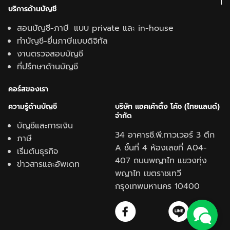
บริการด้านบัญชี
สอนบัญชี-ภาษี แบบ private และ in-house
ทำบัญชี-ยื่นภาษีแบบดิจิทัล
งานตรวจสอบบัญชี
ที่ปรึกษาด้านบัญชี
คอร์สของเรา
ความรู้ด้านบั
ญชี
บริษัท แอคเค้าติ้ง โค้ช (ไทยแลนด์)
จำกัด
บัญชีและการเงิน
34 อาคารซี.พี.ทาวเวอร์ 3 ตึก
ภาษี
A ชั้นที่ 4 ห้องเลขที่ A04-
เริ่มต้นธุรกิจ
407 ถนนพญาไท แขวงทุ่ง
ข่าวสารและอัพเดท
พญาไท เขตราชเทวี
กรุงเทพมหานคร 10400