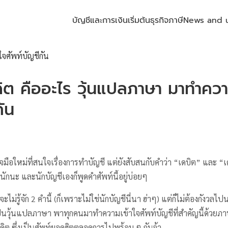
บัญชีและการเงิน
เริ่มต้นธุรกิจ
ภาษี
News and 
ิต คืออะไร วุ้นแปลภาษา มาทำควา
กัน
ิจมือใหม่ที่สนใจเรื่องการทำบัญชี แต่ยังสับสนกับคำว่า “เดบิต” และ “
รานักนะ และนักบัญชีเองก็พูดคำศัพท์นี้อยู่บ่อยๆ
ะไม่รู้จัก 2 คำนี้ (ก็เพราะไม่ใช่นักบัญชีนี่นา ฮ่าๆ) แต่ก็ไม่ต้องกังว
็นวุ้นแปลภาษา พาทุกคนมาทำความเข้าใจศัพท์บัญชีที่สำคัญนี้ด้วยภาษ
ดิต ซึ่งเป็นศัพท์ยอดฮิตตลอดการไปพร้อม ๆ กันจ้า