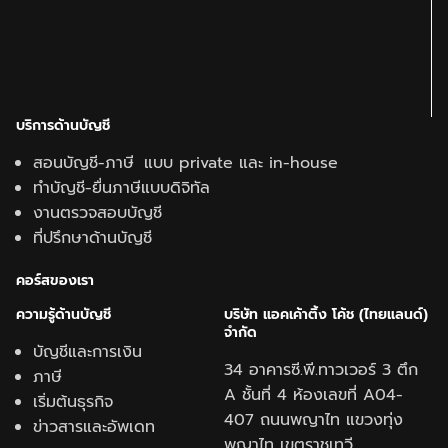
บริการด้านบัญชี
สอนบัญชี-ภาษี แบบ private และ in-house
ทำบัญชี-ยื่นภาษีแบบดิจิทัล
งานตรวจสอบบัญชี
ที่ปรึกษาด้านบัญชี
คอร์สของเรา
ความรู้ด้านบั
ญชี
บริษัท แอคเค้าติ้ง โค้ช (ไทยแลนด์)
จำกัด
บัญชีและการเงิน
34 อาคารซี.พี.ทาวเวอร์ 3 ตึก
ภาษี
A ชั้นที่ 4 ห้องเลขที่ A04-
เริ่มต้นธุรกิจ
407 ถนนพญาไท แขวงทุ่ง
ข่าวสารและอัพเดท
พญาไท เขตราชเทวี