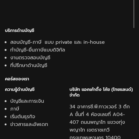
บริการด้านบัญชี
สอนบัญชี-ภาษี แบบ private และ in-house
ทำบัญชี-ยื่นภาษีแบบดิจิทัล
งานตรวจสอบบัญชี
ที่ปรึกษาด้านบัญชี
คอร์สของเรา
ความรู้ด้านบั
ญชี
บริษัท แอคเค้าติ้ง โค้ช (ไทยแลนด์)
จำกัด
บัญชีและการเงิน
34 อาคารซี.พี.ทาวเวอร์ 3 ตึก
ภาษี
A ชั้นที่ 4 ห้องเลขที่ A04-
เริ่มต้นธุรกิจ
407 ถนนพญาไท แขวงทุ่ง
ข่าวสารและอัพเดท
พญาไท เขตราชเทวี
กรุงเทพมหานคร 10400