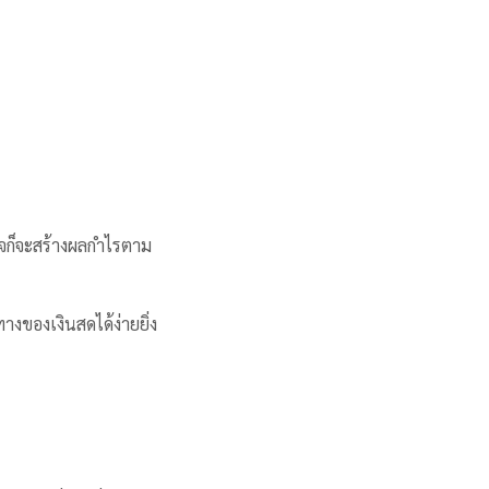
รกิจก็จะสร้างผลกำไรตาม
งของเงินสดได้ง่ายยิ่ง