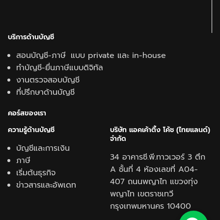
บริการด้านบัญชี
สอนบัญชี-ภาษี แบบ private และ in-house
ทำบัญชี-ยื่นภาษีแบบดิจิทัล
งานตรวจสอบบัญชี
ที่ปรึกษาด้านบัญชี
คอร์สของเรา
ความรู้ด้านบั
ญชี
บริษัท แอคเค้าติ้ง โค้ช (ไทยแลนด์)
จำกัด
บัญชีและการเงิน
34 อาคารซี.พี.ทาวเวอร์ 3 ตึก
ภาษี
A ชั้นที่ 4 ห้องเลขที่ A04-
เริ่มต้นธุรกิจ
407 ถนนพญาไท แขวงทุ่ง
ข่าวสารและอัพเดท
พญาไท เขตราชเทวี
กรุงเทพมหานคร 10400