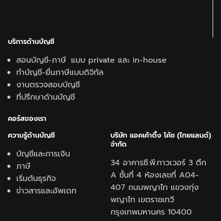
บริการด้านบัญชี
สอนบัญชี-ภาษี แบบ private และ in-house
ทำบัญชี-ยื่นภาษีแบบดิจิทัล
งานตรวจสอบบัญชี
ที่ปรึกษาด้านบัญชี
คอร์สของเรา
ความรู้ด้านบั
ญชี
บริษัท แอคเค้าติ้ง โค้ช (ไทยแลนด์)
จำกัด
บัญชีและการเงิน
34 อาคารซี.พี.ทาวเวอร์ 3 ตึก
ภาษี
A ชั้นที่ 4 ห้องเลขที่ A04-
เริ่มต้นธุรกิจ
407 ถนนพญาไท แขวงทุ่ง
ข่าวสารและอัพเดท
พญาไท เขตราชเทวี
กรุงเทพมหานคร 10400