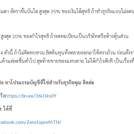
มดา อัตราขั้นบันได สูงสุด 35% ของเงินได้สุทธิ ถ้าทำธุรกิจแบบไม่จดบร
ล สูงสุด 20% ของกำไรสุทธิ ถ้าจดทะเบียนเป็นบริษัทหรือห้างหุ้นส่วน
้ง 4 ตัวนี้ ถ้าไม่คิดทบทวน ลิสต้นทุนทั้งหลายออกมาให้ครบถ้วน ก่อนตั้
ินค้าแต่ละชิ้นต่ำไป สุดท้ายขายของแทบตาย ไม่ได้กำไรสักที เป็นเรื่องท
ๆ
จ หาโปรแกรมบัญชีที่ใช่สำหรับธุรกิจคุณ ติดต่อ
รือ
https://lin.ee/36U1ks0Y
it
ได้ที่
acebook.com/ZerotoprofitTH/