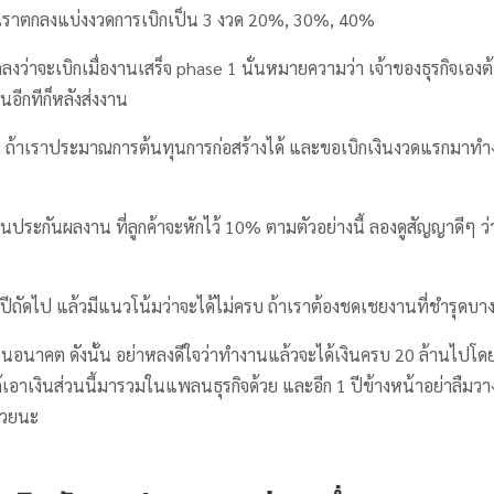
 เราตกลงแบ่งงวดการเบิกเป็น 3 งวด 20%, 30%, 40%
งว่าจะเบิกเมื่องานเสร็จ phase 1 นั่นหมายความว่า เจ้าของธุรกิจเอง
ินอีกทีก็หลังส่งงาน
ว่า ถ้าเราประมาณการต้นทุนการก่อสร้างได้ และขอเบิกเงินงวดแรกมาทำงา
งินประกันผลงาน ที่ลูกค้าจะหักไว้ 10% ตามตัวอย่างนี้ ลองดูสัญญาดีๆ ว่า
ี 1 ปีถัดไป แล้วมีแนวโน้มว่าจะได้ไม่ครบ ถ้าเราต้องชดเชยงานที่ชำรุดบา
รับในอนาคต ดังนั้น อย่าหลงดีใจว่าทำงานแล้วจะได้เงินครบ 20 ล้านไ
ได้เอาเงินส่วนนี้มารวมในแพลนธุรกิจด้วย และอีก 1 ปีข้างหน้าอย่าลืมวา
้วยนะ