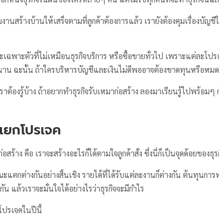
นสร้างบ้านให้เสร็จตามที่ลูกค้าต้องการแล้ว เรายังต้องคุมเรื่องบัญชี
กษณะเฉพาะตัวที่ไม่เหมือนธุรกิจบริการ หรือซื้อขายทั่วไป เพราะแต่ละโป
งนาน ฉะนั้น ถ้าใครบริหารบัญชีและเงินไม่ดีพออาจต้องขาดทุนหรือหม
กเราต้องรู้บ้าง ถ้าอยากทำธุรกิจรับเหมาก่อสร้าง ลองมาเรียนรู้ไปพร้อมๆ 
รแยกโปรเจค
สร้าง คือ เราจะสร้างอะไรก็ได้ตามใจลูกค้าสั่ง ซึ่งนี่ก็เป็นจุดด้อยของธุ
ักษณะแตกต่างกันอย่างสิ้นเชิง รายได้ที่ได้รับแต่ละงานก็ต่างกัน ต้นทุนกา
น แล้วเราจะมั่นใจได้อย่างไรว่าธุรกิจจะมีกำไร
 โปรเจคในปีนี้