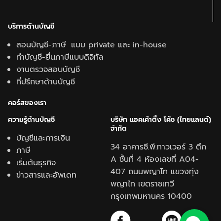
บริการด้านบัญชี
สอนบัญชี-ภาษี แบบ private และ in-house
ทำบัญชี-ยื่นภาษีแบบดิจิทัล
งานตรวจสอบบัญชี
ที่ปรึกษาด้านบัญชี
คอร์สของเรา
ความรู้ด้านบั
ญชี
บริษัท แอคเค้าติ้ง โค้ช (ไทยแลนด์)
จำกัด
บัญชีและการเงิน
34 อาคารซี.พี.ทาวเวอร์ 3 ตึก
ภาษี
A ชั้นที่ 4 ห้องเลขที่ A04-
เริ่มต้นธุรกิจ
407 ถนนพญาไท แขวงทุ่ง
ข่าวสารและอัพเดท
พญาไท เขตราชเทวี
กรุงเทพมหานคร 10400