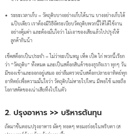
ระยะเวลาเก็บ = วัตถุดิบบางอย่างเก็บได้นาน บางอย่างเก็บได้
แป๊บเดียว เราต้องมีวิธีจัดระเบียบวัตถุดิบพวกนี้ให้ได้ใช้งาน
อย่างคุ้มค่า และต้องมั่นใจว่า ไม่เอาของเสียแล้วไปปรุงให้
ลูกค้ากินน้า
เช็คสต็อกเป็นประจำ = ไม่ว่าจะเป็นหมู เห็ด เป็ด ไก่ พวกนี้เรียก
ว่า “วัตถุดิบ” ทั้งหมด และเป็นสต็อกสินค้าของธุรกิจเรา ทุกๆ วัน
มีของเข้าและออกอยู่เสมอ อย่าลืมตรวจนับสต็อกปลายอาทิตย์ทุก
อาทิตย์เพื่อความมั่นใจว่า วัตถุดิบไม่หายไปไหน มีพอใช้ และถือ
โอกาสคัดของเน่าเสียทิ้งไปในตัว
2. ปรุงอาหาร >> บริหารต้นทุน
ถัดมาขั้นตอนปรุงอาหาร ผัดๆ ทอดๆ หอมอร่อยในพริบตา (ส