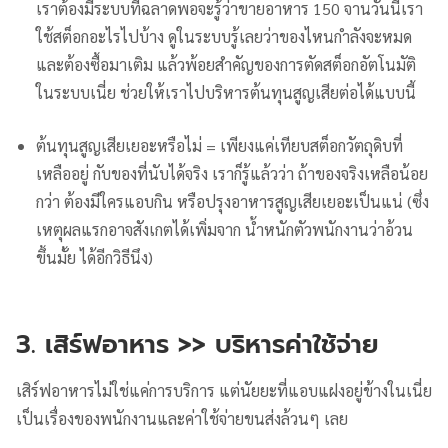
เราต้องมีระบบที่ฉลาดพอจะรู้ว่าขายอาหาร 150 จานวันนี้เรา
ใช้สต็อกอะไรไปบ้าง ดูในระบบรู้เลยว่าของไหนกำลังจะหมด
และต้องซื้อมาเติม แล้วพ้อยสำคัญของการตัดสต็อกอัตโนมัติ
ในระบบเนี่ย ช่วยให้เราไปบริหารต้นทุนสูญเสียต่อได้แบบนี้
ต้นทุนสูญเสียเยอะหรือไม่ = เพียงแค่เทียบสต็อกวัตถุดิบที่
เหลืออยู่ กับของที่นับได้จริง เราก็รู้แล้วว่า ถ้าของจริงเหลือน้อย
กว่า ต้องมีใครแอบกิน หรือปรุงอาหารสูญเสียเยอะเป็นแน่ (ซึ่ง
เหตุผลแรกอาจสังเกตได้เพิ่มจาก น้ำหนักตัวพนักงานว่าอ้วน
ขึ้นมั้ย ได้อีกวิธีนึง)
3. เสิร์ฟอาหาร >> บริหารค่าใช้จ่าย
เสิร์ฟอาหารไม่ใช่แค่การบริการ แต่นัยยะที่แอบแฝงอยู่ข้างในเนี่ย
เป็นเรื่องของพนักงานและค่าใช้จ่ายขนส่งล้วนๆ เลย