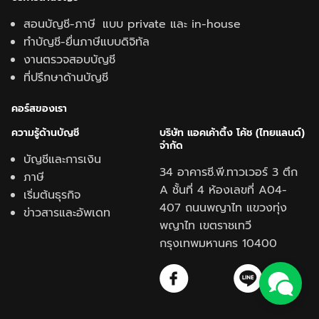
สอนบัญชี-ภาษี แบบ private และ in-house
ทำบัญชี-ยื่นภาษีแบบดิจิทัล
งานตรวจสอบบัญชี
ที่ปรึกษาด้านบัญชี
คอร์สของเรา
ความรู้ด้านบั
ญชี
บริษัท แอคเค้าติ้ง โค้ช (ไทยแลนด์)
จำกัด
บัญชีและการเงิน
34 อาคารซี.พี.ทาวเวอร์ 3 ตึก
ภาษี
A ชั้นที่ 4 ห้องเลขที่ A04-
เริ่มต้นธุรกิจ
407 ถนนพญาไท แขวงทุ่ง
ข่าวสารและอัพเดท
พญาไท เขตราชเทวี
กรุงเทพมหานคร 10400