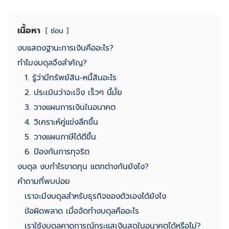
เนื้อหา
ซ่อน
งบแสดงฐานะการเงินคืออะไร?
ทำไมงบดุลจึงสำคัญ?
1. รู้ว่ามีทรัพย์สิน-หนี้สินอะไร
2. ประเมินว่าจะเจ๊ง เร็วๆ นี้มั้ย
3. วางแผนการเงินในอนาคต
4. วิเคราะห์คู่แข่งลึกขึ้น
5. วางแผนภาษีได้ดีขึ้น
6. ป้องกันการทุจริต
งบดุล งบกำไรขาดทุน แตกต่างกันยังไง?
คำถามที่พบบ่อย
เราจะมีงบดุลสำหรับธุรกิจของตัวเองได้ยังไง
ข้อผิดพลาด เมื่อจัดทำงบดุลคืออะไร
เราใช้งบดุลคาดการณ์กระแสเงินสดในอนาคตได้หรือไม่?