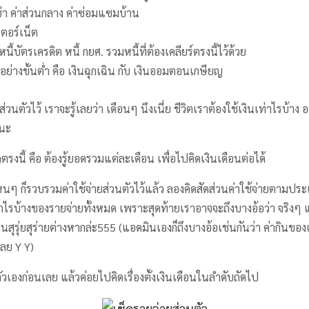
าเช่า ค่าส่วนกลาง ค่าซ่อมแซมบ้าน
เตอร์เน็ต
นี้บัตรเครดิต หนี้ กยศ. รวมหนี้ที่ต้องเคลียร์ตรงนี้ไว้ด้วย
อย่างขั้นต่ำ คือ เงินฉุกเฉิน กับ เงินออมตอนเกษียญ
ยส่วนตัวไว้ เราจะรู้เลยว่า เดือนๆ นึงเนี่ย ชีวิตเราต้องใช้เงินเท่าไรบ้
ลนะ
ากตรงนี้ คือ ต้องรู้ยอดรวมแต่ละเดือน เพื่อไปคิดเงินเดือนต่อได้
นๆ ก็รวบรวมค่าใช้จ่ายส่วนตัวไว้แล้ว ลองคิดสัดส่วนค่าใช้จ่ายตามประ
่าไรบ้างของรายจ่ายทั้งหมด เพราะสุดท้ายเราอาจจะถึงบางอ้อว่า จริงๆ แ
นสุรุ่ยสุร่ายต่างหากล่ะ555 (แอดมินเองก็ถึงบางอ้อเช่นกันว่า ค่ากินของ
ลย Y Y)
ตัวเองก่อนเลย แล้วค่อยไปคิดเรื่องตั้งเงินเดือนในลำดับถัดไป