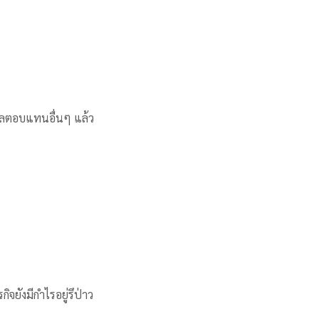
ละผลตอบแทนอื่นๆ แล้ว
ิจยังมีกำไรอยู่รึป่าว