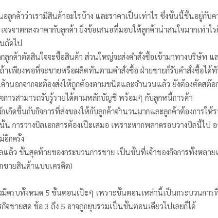
ลูกค้าว่าเรามีสินค้าอะไรบ้าง และราคาเป็นเท่าไร ซึ่งขั้นนี้ขึ้นอยู่
รจาตกลงราคากับลูกค้า ยิ่งข้อเสนอที่มอบให้ลูกค้าน่าสนใจมากเท่าไรก็
ตอนถัดไป
จากลูกค้าตัดสินใจจะซื้อสินค้า ส่วนใหญ่จะส่งคำสั่งซื้อเข้ามาทางบริษัท 
 ถ้าเพียงพอที่จะขายหรือผลิตทันตามคำสั่งซื้อ ฝ่ายขายก็รับคำสั่งซื้อได้ท
สินค้านอกจากจะต้องส่งให้ถูกต้องตามชนิดและจำนวนแล้ว ยังต้องตัดสต๊
ี่กิจการสามารถรับรู้รายได้ตามหลักบัญชี พร้อมๆ กับลูกหนี้การค้า
มักเกิดขึ้นกับกิจการที่ส่งของให้กับลูกค้าจำนวนมากและลูกค้าต้องการให้
ะนั้น การวางบิลเอกสารต้องเป๊ะเสมอ เพราะหากพลาดรอบวางบิลนี้ไป อา
่อีกครั้ง
ลแล้ว ขั้นสุดท้ายของกระบวนการขาย เป็นขั้นที่เจ้าของกิจการทั้งหลายเ
หากขายสินค้าแบบเครดิต)
ต้องมีครบทั้งหมด 5 ขั้นตอนเป๊ะๆ เพราะขั้นตอนเหล่านี้เป็นกระบวนการที
ธุรกิจขายสด ข้อ 3 ถึง 5 อาจถูกยุบรวมเป็นขั้นตอนเดียวไปเลยก็ได้