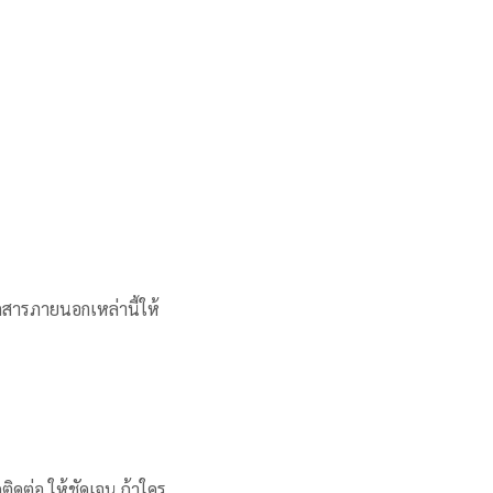
อกสารภายนอกเหล่านี้ให้
ิดต่อ ให้ชัดเจน ถ้าใคร