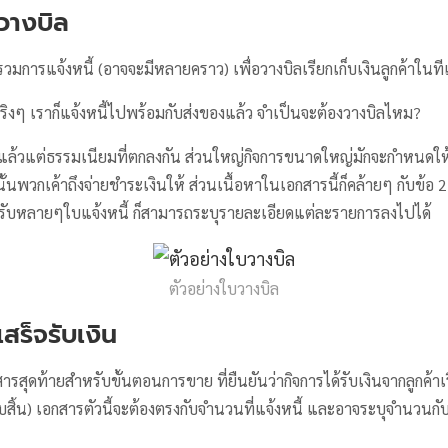
วางบิล
วมการแจ้งหนี้ (อาจจะมีหลายคราว) เพื่อวางบิลเรียกเก็บเงินลูกค้าในทีเ
งๆ เราก็แจ้งหนี้ไปพร้อมกับส่งของแล้ว จำเป็นจะต้องวางบิลไหม?
ก็แล้วแต่ธรรมเนียมที่ตกลงกัน ส่วนใหญ่กิจการขนาดใหญ่มักจะกำหนดใ
นพวกเค้าถึงจ่ายชำระเงินให้ ส่วนเนื้อหาในเอกสารนี้ก็คล้ายๆ กับข้อ 2
รับหลายๆใบแจ้งหนี้ ก็สามารถระบุรายละเอียดแต่ละรายการลงไปได้
ตัวอย่างใบวางบิล
สร็จรับเงิน
ารสุดท้ายสำหรับขั้นตอนการขาย ที่ยืนยันว่ากิจการได้รับเงินจากลูกค้า
ิ้น) เอกสารตัวนี้จะต้องตรงกับจำนวนที่แจ้งหนี้ และอาจระบุจำนวนกับว