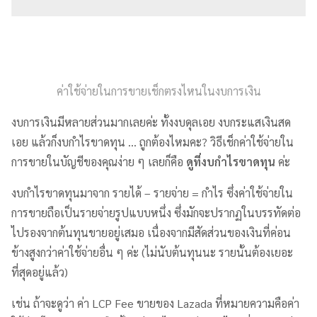
ค่าใช้จ่ายในการขายเช็กตรงไหนในงบการเงิน
งบการเงินมีหลายส่วนมากเลยค่ะ ทั้งงบดุลเอย งบกระแสเงินสด
เอย แล้วก็งบกำไรขาดทุน … ถูกต้องไหมคะ? วิธีเช็กค่าใช้จ่ายใน
การขายในบัญชีของคุณง่าย ๆ เลยก็คือ
ดูที่งบกำไรขาดทุน
ค่ะ
งบกำไรขาดทุนมาจาก รายได้ – รายจ่าย = กำไร ซึ่งค่าใช้จ่ายใน
การขายถือเป็นรายจ่ายรูปแบบหนึ่ง ซึ่งมักจะปรากฏในบรรทัดต่อ
ไปรองจากต้นทุนขายอยู่เสมอ เนื่องจากมีสัดส่วนของเงินที่ค่อน
ข้างสูงกว่าค่าใช้จ่ายอื่น ๆ ค่ะ (ไม่นับต้นทุนนะ รายนั้นต้องเยอะ
ที่สุดอยู่แล้ว)
เช่น ถ้าจะดูว่า ค่า LCP Fee ขายของ Lazada ที่หมายความคือค่า