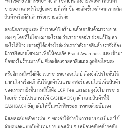
“ค่าใช้จ่ายในการขาย” คือ ค่าใช้จ่ายที่ต้องจ่ายเพื่อทำให้สินค้า
ขายออก และนำไปสู่ยอดขายที่เพิ่มขึ้น จะเกิดขึ้นหลังจากเราผลิต
สินค้าหรือมีสินค้าพร้อมขายแล้วค่ะ
ลองนึกภาพดูนะคะ ถ้าเราแค่เปิดร้าน แล้วเอาสินค้ามาวางขาย
เฉย ๆ โดยที่ไม่โฆษณาอะไรเลยว่าเราขายอะไร ช่วยแก้ปัญหา
อะไรได้บ้าง เขาจะรู้ได้อย่างไรล่ะว่าเรากำลังขายสินค้า เราจึงต้อง
มีการยิงแอดโฆษณาเพื่อให้คนเกิด Brand Awareness และเข้ามา
ซื้อของในร้านมากขึ้น ซึ่งจะ
ต้องจ่ายค่ายิงแอด
ถูกต้องไหมคะ
หรืออีกกรณีหนึ่งก็คือ เวลาขายของออนไลน์ ต้องจัดโปรโมชั่นให้
น่าสนใจ หรือผลักดันให้ลูกค้าในแพลตฟอร์มออนไลน์เห็นสินค้า
ของเรามากยิ่งขึ้น กรณีนี้ก็คือ LCP Fee Lazada จูงใจในการขาย
โดยเข้าร่วมโปรแกรมให้ CASHBACK ลูกค้า แถมสินค้าที่มี
CASHBACK ยังถูกดันให้ขึ้นหน้าฟีทของการขายด้วยนั่นเอง
นี่แหละค่ะ หลักการง่าย ๆ ของค่าใช้จ่ายในการขาย จะเป็นค่าใช้
จ่ายคนละแบบกับต้นทุนขาย มองเผิน ๆ เหมือนคลับคล้ายคลับ