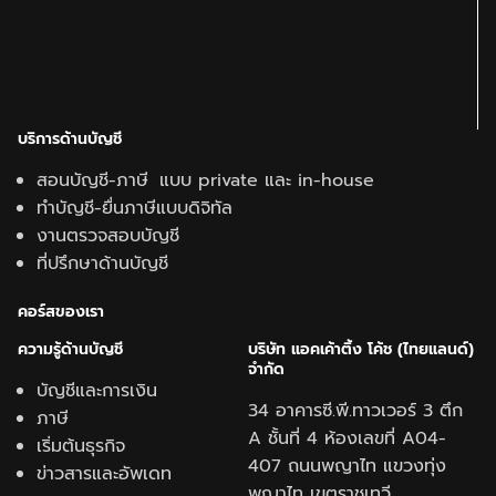
บริการด้านบัญชี
สอนบัญชี-ภาษี แบบ private และ in-house
ทำบัญชี-ยื่นภาษีแบบดิจิทัล
งานตรวจสอบบัญชี
ที่ปรึกษาด้านบัญชี
คอร์สของเรา
ความรู้ด้านบั
ญชี
บริษัท แอคเค้าติ้ง โค้ช (ไทยแลนด์)
จำกัด
บัญชีและการเงิน
34 อาคารซี.พี.ทาวเวอร์ 3 ตึก
ภาษี
A ชั้นที่ 4 ห้องเลขที่ A04-
เริ่มต้นธุรกิจ
407 ถนนพญาไท แขวงทุ่ง
ข่าวสารและอัพเดท
พญาไท เขตราชเทวี