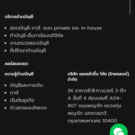
บริการด้านบัญชี
สอนบัญชี-ภาษี แบบ private และ in-house
ทำบัญชี-ยื่นภาษีแบบดิจิทัล
งานตรวจสอบบัญชี
ที่ปรึกษาด้านบัญชี
คอร์สของเรา
ความรู้ด้านบั
ญชี
บริษัท แอคเค้าติ้ง โค้ช (ไทยแลนด์)
จำกัด
บัญชีและการเงิน
34 อาคารซี.พี.ทาวเวอร์ 3 ตึก
ภาษี
A ชั้นที่ 4 ห้องเลขที่ A04-
เริ่มต้นธุรกิจ
407 ถนนพญาไท แขวงทุ่ง
ข่าวสารและอัพเดท
พญาไท เขตราชเทวี
กรุงเทพมหานคร 10400