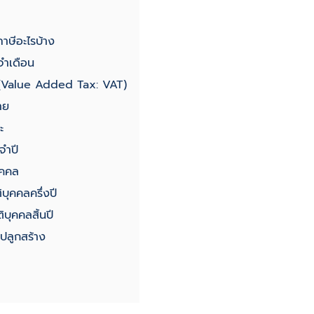
ภาษีอะไรบ้าง
จำเดือน
่ม (Value Added Tax: VAT)
าย
ะ
จำปี
บุคคล
ติบุคคลครึ่งปี
ติบุคคลสิ้นปี
่งปลูกสร้าง