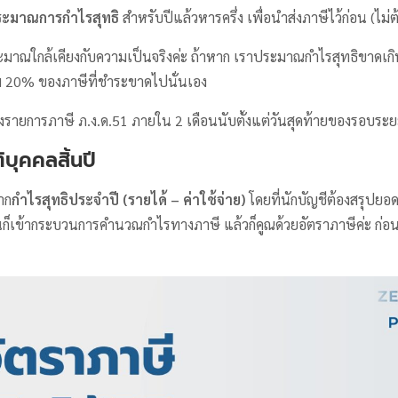
ระมาณการกำไรสุทธิ
สำหรับปีแล้วหารครึ่ง เพื่อนำส่งภาษีไว้ก่อน (ไม่
ระมาณใกล้เคียงกับความเป็นจริงค่ะ ถ้าหาก เราประมาณกำไรสุทธิขาดเกิ
ิ่ม 20% ของภาษีที่ชำระขาดไปนั่นเอง
รายการภาษี ภ.ง.ด.51 ภายใน 2 เดือนนับตั้งแต่วันสุดท้ายของรอบระย
ติบุคคลสิ้นปี
าก
กำไรสุทธิประจำปี (รายได้ – ค่าใช้จ่าย)
โดยที่นักบัญชีต้องสรุปย
ั้นก็เข้ากระบวนการคำนวณกำไรทางภาษี แล้วก็คูณด้วยอัตราภาษีค่ะ ก่