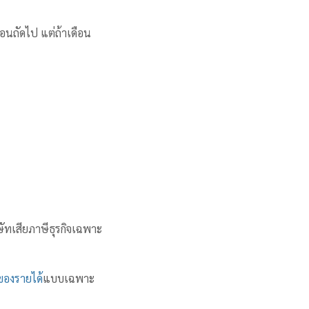
ือนถัดไป แต่ถ้าเดือน
ัทเสียภาษีธุรกิจเฉพาะ
องรายได้
แบบเฉพาะ