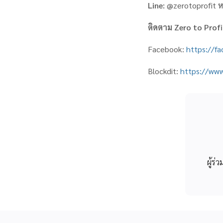
Line:
@zerotoprofit ห
ติดตาม
Zero to Prof
Facebook:
https://f
Blockdit:
https://www
ผู้ร่