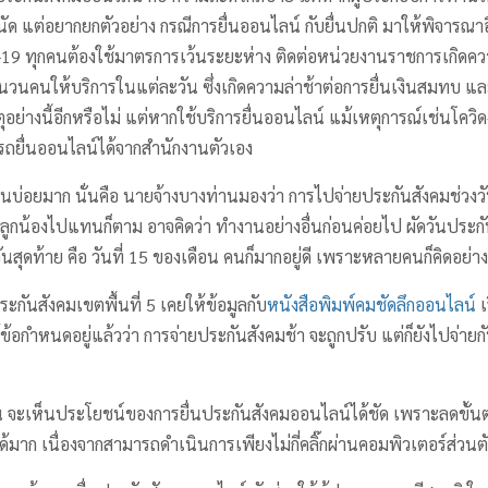
ถนัด แต่อยากยกตัวอย่าง กรณีการยื่นออนไลน์ กับยื่นปกติ มาให้พิจารณาอี
ด-19 ทุกคนต้องใช้มาตรการเว้นระยะห่าง ติดต่อหน่วยงานราชการเกิดความย
ำนวนคนให้บริการในแต่ละวัน ซึ่งเกิดความล่าช้าต่อการยื่นเงินสมทบ แ
ย่างนี้อีกหรือไม่ แต่หากใช้บริการยื่นออนไลน์ แม้เหตุการณ์เช่นโควิด-1
ยื่นออนไลน์ได้จากสำนักงานตัวเอง
ดขึ้นบ่อยมาก นั่นคือ นายจ้างบางท่านมองว่า การไปจ่ายประกันสังคมช่วงวั
้ลูกน้องไปแทนก็ตาม อาจคิดว่า ทำงานอย่างอื่นก่อนค่อยไป ผัดวันประกั
นสุดท้าย คือ วันที่ 15 ของเดือน คนก็มากอยู่ดี เพราะหลายคนก็คิดอย่างน
กันสังคมเขตพื้นที่ 5 เคยให้ข้อมูลกับ
หนังสือพิมพ์คมชัดลึกออนไลน์
เ
้ข้อกำหนดอยู่แล้วว่า การจ่ายประกันสังคมช้า จะถูกปรับ แต่ก็ยังไปจ่ายกั
้น จะเห็นประโยชน์ของการยื่นประกันสังคมออนไลน์ได้ชัด เพราะลดขั้
้มาก เนื่องจากสามารถดำเนินการเพียงไม่กี่คลิ๊กผ่านคอมพิวเตอร์ส่วนต