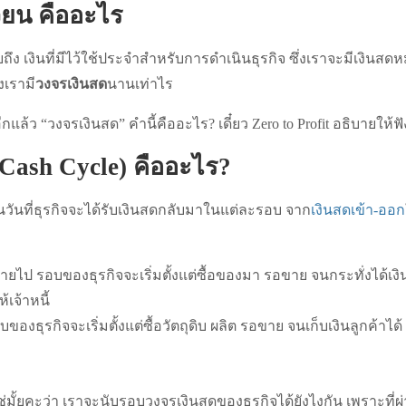
ียน คืออะไร
ึง เงินที่มีไว้ใช้ประจำสำหรับการดำเนินธุรกิจ ซึ่งเราจะมีเงินสดหม
องเรามี
วงจรเงินสด
นานเท่าไร
แล้ว “วงจรเงินสด” คำนี้คืออะไร? เดี๋ยว Zero to Profit อธิบายให้ฟั
(Cash Cycle) คืออะไร?
วันที่ธุรกิจจะได้รับเงินสดกลับมาในแต่ละรอบ จาก
เงินสดเข้า-ออก
ายไป รอบของธุรกิจจะเริ่มตั้งแต่ซื้อของมา รอขาย จนกระทั่งได้เงิ
้เจ้าหนี้
บของธุรกิจจะเริ่มตั้งแต่ซื้อวัตถุดิบ ผลิต รอขาย จนเก็บเงินลูกค้าไ
่มั้ยคะว่า เราจะนับรอบวงจรเงินสดของธุรกิจได้ยังไงกัน เพราะที