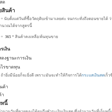
นสด
ยสินค้า
 นับตั้งแต่วันที่ซื้อวัตถุดิบเข้ามาเลยค่ะ จนกระทั่งถึงตอนขายได้ ว่า
ำนวณได้จากสูตรนี้
า =
365
* สินค้าคงเหลือ/ต้นทุนขาย
รเงิน
สดงฐานะการเงิน
ำไรขาดทุน
ถ้ายิ่งมีน้อยก็จะยิ่งดี เพราะมันจะทำให้กิจการได้
กระแสเงินสด
เร็วข
้า
หนี้
= จำนวนวันที่ขายของได้จนถึงชำระเงินเงินสด ซึ่งจำนวนวันที่เก็บห