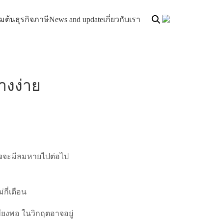
ิ่มต้นธุรกิจ
ภาษี
News and update
เกี่ยวกับเรา
างง่าย
รกิจจะมีลมหายไปต่อไป
กี่เดือน
พียงพอ ในวิกฤตอาจอยู่