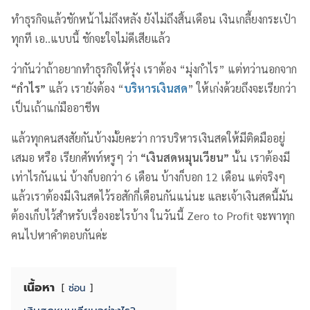
ทำธุรกิจแล้วชักหน้าไม่ถึงหลัง ยังไม่ถึงสิ้นเดือน เงินเกลี้ยงกระเป๋า
ทุกที เอ..แบบนี้ ชักจะใจไม่ดีเสียแล้ว
ว่ากันว่าถ้าอยากทำธุรกิจให้รุ่ง เราต้อง “มุ่งกำไร” แต่ทว่านอกจาก
“กำไร”
แล้ว เรายังต้อง “
บริหารเงินสด
” ให้เก่งด้วยถึงจะเรียกว่า
เป็นเถ้าแก่มืออาชีพ
แล้วทุกคนสงสัยกันบ้างมั้ยคะว่า การบริหารเงินสดให้มีติดมืออยู่
เสมอ หรือ เรียกศัพท์หรูๆ ว่า
“เงินสดหมุนเวียน”
นั้น เราต้องมี
เท่าไรกันแน่ บ้างก็บอกว่า 6 เดือน บ้างก็บอก 12 เดือน แต่จริงๆ
แล้วเราต้องมีเงินสดไว้รอสักกี่เดือนกันแน่นะ และเจ้าเงินสดนี้มัน
ต้องเก็บไว้สำหรับเรื่องอะไรบ้าง ในวันนี้ Zero to Profit จะพาทุก
คนไปหาคำตอบกันค่ะ
เนื้อหา
ซ่อน