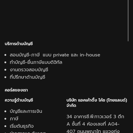
บริการด้านบัญชี
สอนบัญชี-ภาษี แบบ private และ in-house
ทำบัญชี-ยื่นภาษีแบบดิจิทัล
งานตรวจสอบบัญชี
ที่ปรึกษาด้านบัญชี
คอร์สของเรา
ความรู้ด้านบั
ญชี
บริษัท แอคเค้าติ้ง โค้ช (ไทยแลนด์)
จำกัด
บัญชีและการเงิน
34 อาคารซี.พี.ทาวเวอร์ 3 ตึก
ภาษี
A ชั้นที่ 4 ห้องเลขที่ A04-
เริ่มต้นธุรกิจ
407 ถนนพญาไท แขวงทุ่ง