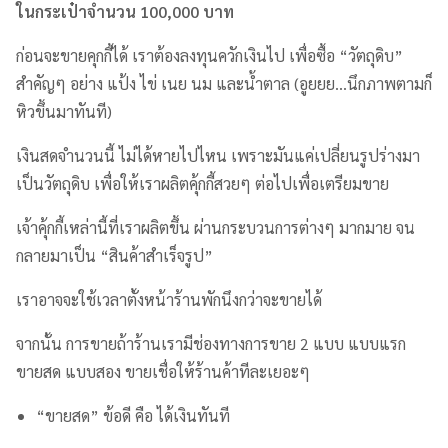
ในกระเป๋าจำนวน 100,000 บาท
ก่อนจะขายคุกกี้ได้ เราต้องลงทุนควักเงินไป เพื่อซื้อ “วัตถุดิบ”
สำคัญๆ อย่าง แป้ง ไข่ เนย นม และน้ำตาล (อูยยย…นึกภาพตามก็
หิวขึ้นมาทันที)
เงินสดจำนวนนี้ ไม่ได้หายไปไหน เพราะมันแค่เปลี่ยนรูปร่างมา
เป็นวัตถุดิบ เพื่อให้เราผลิตคุ้กกี้สวยๆ ต่อไปเพื่อเตรียมขาย
เจ้าคุ้กกี้เหล่านี้ที่เราผลิตขึ้น ผ่านกระบวนการต่างๆ มากมาย จน
กลายมาเป็น “สินค้าสำเร็จรูป”
เราอาจจะใช้เวลาตั้งหน้าร้านพักนึงกว่าจะขายได้
จากนั้น การขายถ้าร้านเรามีช่องทางการขาย 2 แบบ แบบแรก
ขายสด แบบสอง ขายเชื่อให้ร้านค้าทีละเยอะๆ
“ขายสด” ข้อดี คือ ได้เงินทันที