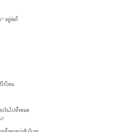
 อยู่ล่ะก็
ซีโร่ไหม
ายเงินไปทั้งหมด
ม?
ยทั้งหมดน่ะสิ มันจะ