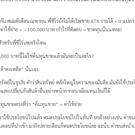
ัน สมมติเดือนเมษายน พี่ซีโร่ยังไม่ได้เปิดขาย ATK รายได้ = 0 แปลว่
– ค่าใช้จ่าย = – 100,000 บาท (กำไรที่ติดลบ = ขาดทุนนั่นแหละ)
สำหรับพี่ซีโร่เลยจริงไหม
00,000 บาทนี้ไม่ใช่ต้นทุนขายแล้วมันจะเป็นอะไร?
ค้าคงเหลือ” นั่นเอง
รัพย์ในธุรกิจ คำว่าสินทรัพย์ หลักใหญ่ใจความของมันคือ มันยังใช้ประโย
ือแลกเปลี่ยนกับสินค้าอื่นอย่างหน้ากากอนามัยแทนเงินก็ได้
นทุนขายตรงที่ว่า “ต้นทุนขาย” = ค่าใช้จ่าย
่เราใช้ประโยชน์ไปแล้ว หมดประโยชน์ไปในทันที ยกตัวอย่างเช่น ค่าขนส
อนที่นำเข้า มาถึงปลายเดือนก็หมดประโยชน์ละ ฉะนั้น ค่าขนส่งนำเข้า