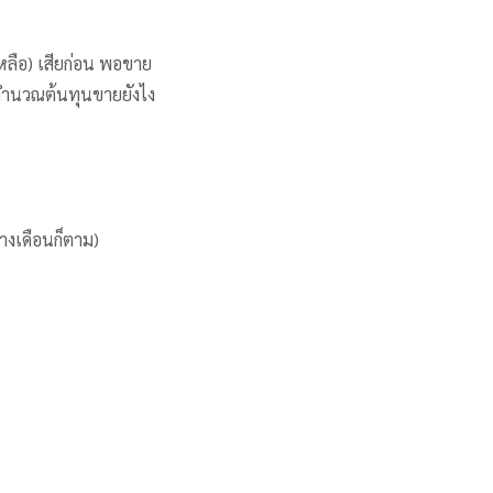
งเหลือ) เสียก่อน พอขาย
จะคำนวณต้นทุนขายยังไง
างเดือนก็ตาม)